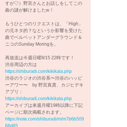
すが♡）野宮さんとお話しをしてこの
曲の謎が解けましたw！
もうひとつのリクエストは、「High」
の元ネタ的？なというか影響を受けた
曲でベルベットアンダーグラウンド＆
ニコのSunday Moringを。
再放送は今週日曜8/15 22時です！
渋谷周辺の方は
https://shiburadi.com/kikikata.php
渋谷のラジオの渋谷系〜渋谷のハッピ
ーアワー〜　by 野宮真貴、カジヒデキ
アプリ：
https://shiburadi.com/kikikata.php
アーカイブは来週月曜19時以降に下記
ページに順次掲載されます。
https://note.com/shiburadi/m/m7b6b509
66d65