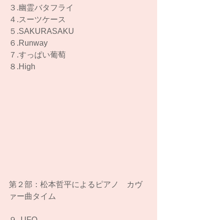
３.幽霊バタフライ
４.スーツケース
５.SAKURASAKU
６.Runway
７.すっぱい葡萄
８.High
第２部：松本哲平によるピアノ　カヴ
ァー曲タイム
９. UFO