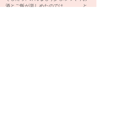
酒とご飯が楽しめたのでは、、、、と
反省しています。
それから、今回はシャンソンがテーマ
だったから、なかったんだけど、
本当はギターを弾く曲も入れたかった
の！
ちょっとロックな曲を入れたいな。次
の課題です。
#フェイクフード
#モモコモーション
#
サラヴァ東京
#ソワレ
#ミュージックビ
デオ
モモコモーション/Momoko Motion
ライブ／イベント/Stage